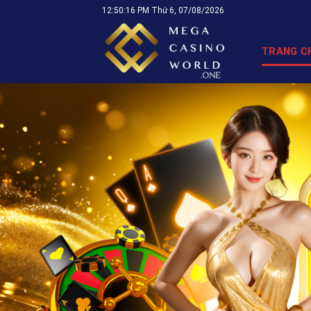
Skip
12:50:17 PM
Thứ 6, 07/08/2026
to
content
TRANG C