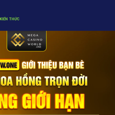
KIẾN THỨC