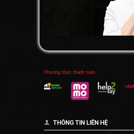
Phương thức thanh toán
THÔNG TIN LIÊN HỆ