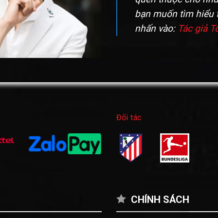
bạn muốn tìm hiểu 
nhấn vào:
Tác giả 
Đối tác
CHÍNH SÁCH