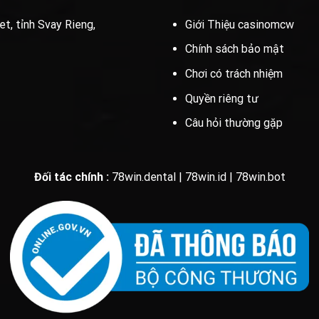
et, tỉnh Svay Rieng,
Giới Thiệu casinomcw
Chính sách bảo mật
Chơi có trách nhiệm
Quyền riêng tư
Câu hỏi thường gặp
Đối tác chính :
78win.dental
|
78win.id
|
78win.bot