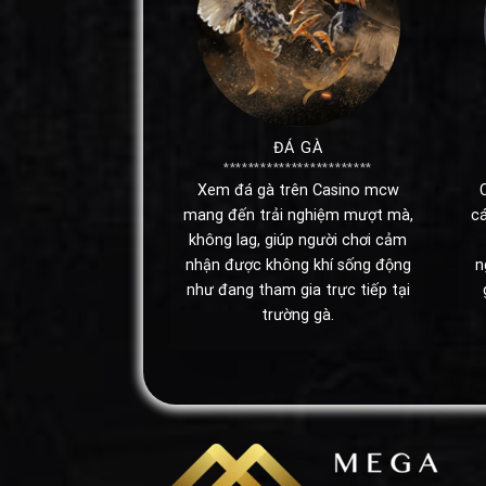
ĐÁ GÀ
************************
Xem đá gà trên Casino mcw
mang đến trải nghiệm mượt mà,
cá
không lag, giúp người chơi cảm
nhận được không khí sống động
n
như đang tham gia trực tiếp tại
trường gà.