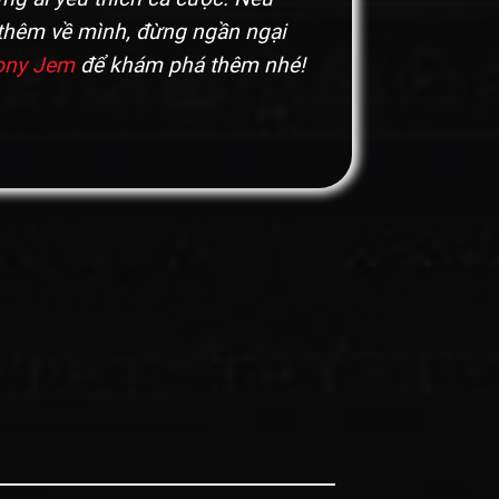
thêm về mình, đừng ngần ngại
Tony Jem
để khám phá thêm nhé!