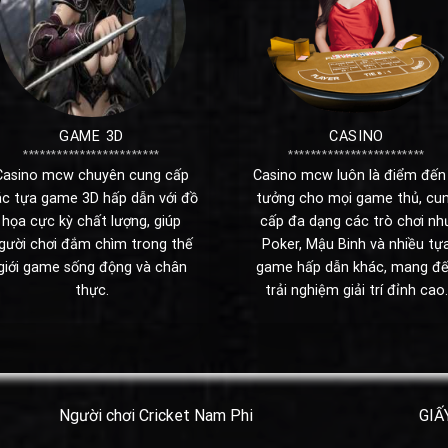
GAME 3D
CASINO
************************
************************
Casino mcw chuyên cung cấp
Casino mcw luôn là điểm đến 
c tựa game 3D hấp dẫn với đồ
tưởng cho mọi game thủ, cu
họa cực kỳ chất lượng, giúp
cấp đa dạng các trò chơi nh
gười chơi đắm chìm trong thế
Poker, Mậu Binh và nhiều tự
giới game sống động và chân
game hấp dẫn khác, mang đ
thực.
trải nghiệm giải trí đỉnh cao.
Người chơi Cricket Nam Phi
GIẤ