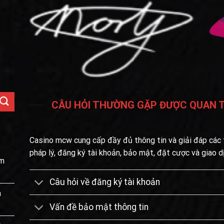
CÂU HỎI THƯỜNG GẶP ĐƯỢC QUAN 
Casino mcw cung cấp đầy đủ thông tin và
giải đáp các
pháp lý, đăng ký tài khoản, bảo mật, đặt cược và giao d
ệm
Câu hỏi về đăng ký tài khoản
à
Vấn đề bảo mật thông tin